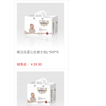
咪洁乐柔心生裤大包L*50P*6
销售价：￥39.90