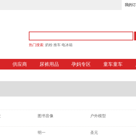
我的订
热门搜索:
奶粉
推车
电冰箱
供应商
尿裤用品
孕妈专区
童车童车
发
图书音像
户外模型
明一
圣元