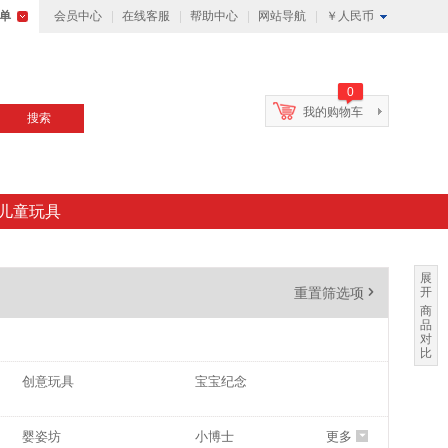
单
会员中心
在线客服
帮助中心
网站导航
￥人民币
0
我的购物车
搜索
儿童玩具
展
重置筛选项
'
开
商
品
对
比
创意玩具
宝宝纪念
婴姿坊
小博士
更多
6