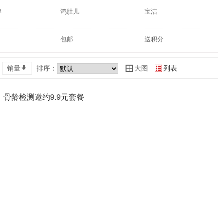
牌
鸿肚儿
宝洁
包邮
送积分
销量
*
排序：
大图
列表
Y
Z
骨龄检测邀约9.9元套餐