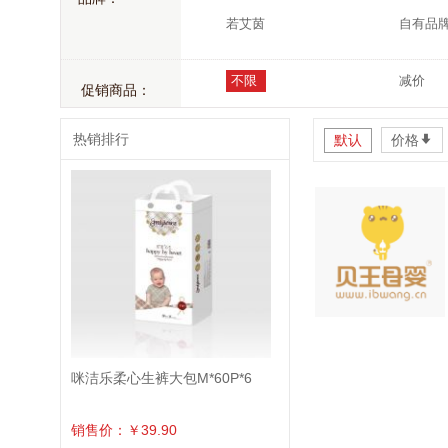
若艾茵
自有品
不限
减价
促销商品：
热销排行
默认
价格
*
咪洁乐柔心生裤大包M*60P*6
销售价：￥39.90