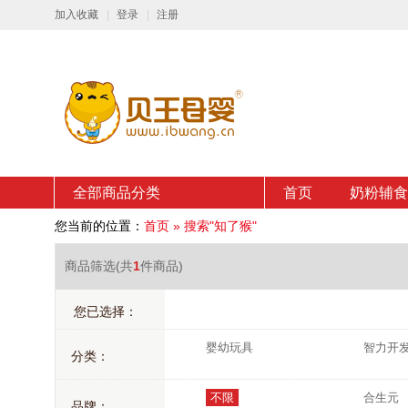
加入收藏
登录
注册
全部商品分类
首页
奶粉辅食
您当前的位置：
首页
»
搜索"知了猴"
商品筛选
(共
1
件商品)
您已选择：
婴幼玩具
智力开
分类：
不限
合生元
品牌：