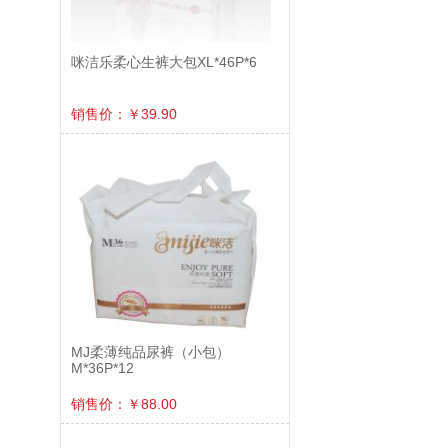
咪洁乐柔心生裤大包XL*46P*6
销售价：￥39.90
MJ柔薄纯品尿裤（小包）
M*36P*12
销售价：￥88.00