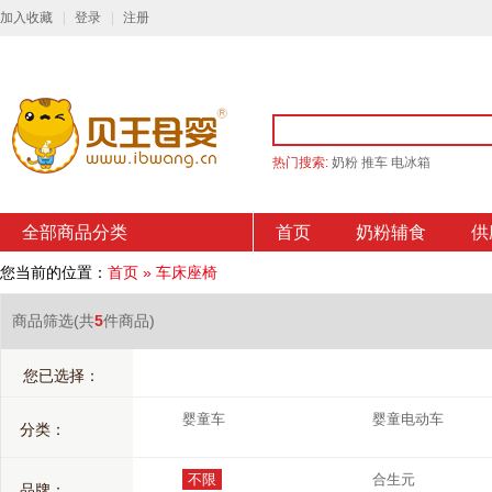
加入收藏
登录
注册
热门搜索:
奶粉
推车
电冰箱
全部商品分类
首页
奶粉辅食
供
您当前的位置：
首页
»
车床座椅
商品筛选
(共
5
件商品)
您已选择：
婴童车
婴童电动车
分类：
不限
合生元
品牌：