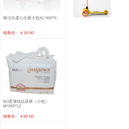
咪洁乐柔心生裤大包XL*46P*6
销售价：￥39.90
MJ柔薄纯品尿裤（小包）
M*36P*12
销售价：￥88.00