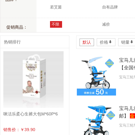
若艾茵
自有品牌
不限
减价
促销商品：
热销排行
默认
价格
*
销量
*
宝马儿
【全国
宝马三轮车
宝马儿
咪洁乐柔心生裤大包M*60P*6
邮】
金
宝马三轮
销售价：￥39.90