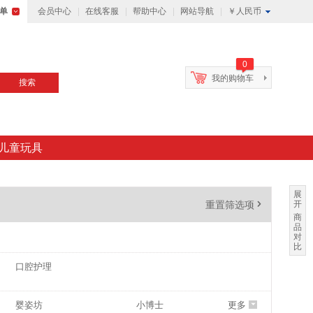
单
会员中心
在线客服
帮助中心
网站导航
￥人民币
0
我的购物车
搜索
儿童玩具
展
重置筛选项
'
开
商
品
对
比
口腔护理
婴姿坊
小博士
更多
6