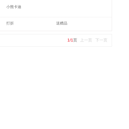
小熊卡迪
打折
送赠品
1
/
1
页
上一页
下一页