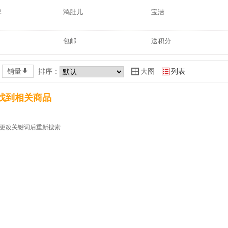
牌
鸿肚儿
宝洁
包邮
送积分
销量
*
排序：
大图
列表
Y
Z
找到相关商品
更改关键词后重新搜索