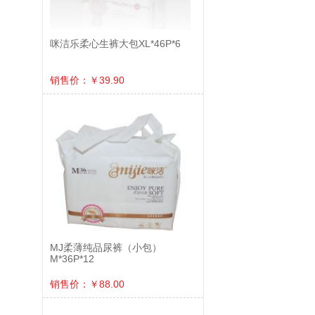
咪洁乐柔心生裤大包XL*46P*6
销售价：￥39.90
MJ柔薄纯品尿裤（小包）
M*36P*12
销售价：￥88.00