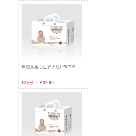
咪洁乐柔心生裤大包L*50P*6
销售价：￥39.90