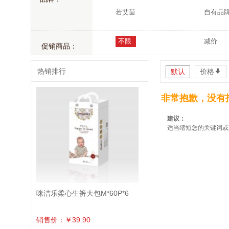
若艾茵
自有品
不限
减价
促销商品：
热销排行
默认
价格
*
非常抱歉，没有
建议：
适当缩短您的关键词或
咪洁乐柔心生裤大包M*60P*6
销售价：￥39.90