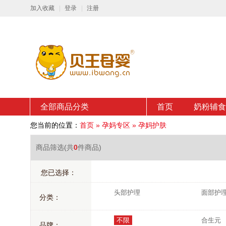
加入收藏
登录
注册
全部商品分类
首页
奶粉辅食
您当前的位置：
首页
»
孕妈专区
»
孕妈护肤
商品筛选
(共
0
件商品)
您已选择：
头部护理
面部护
分类：
不限
合生元
品牌：