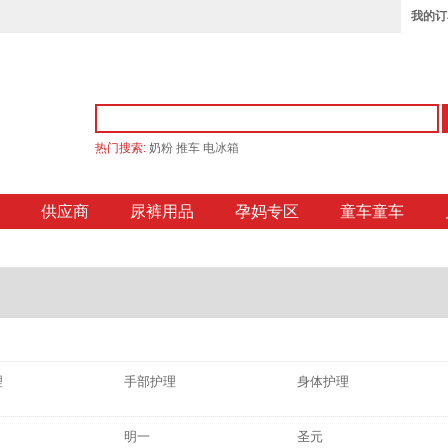
我的订
热门搜索:
奶粉
推车
电冰箱
供应商
尿裤用品
孕妈专区
童车童车
理
手部护理
身体护理
明一
圣元