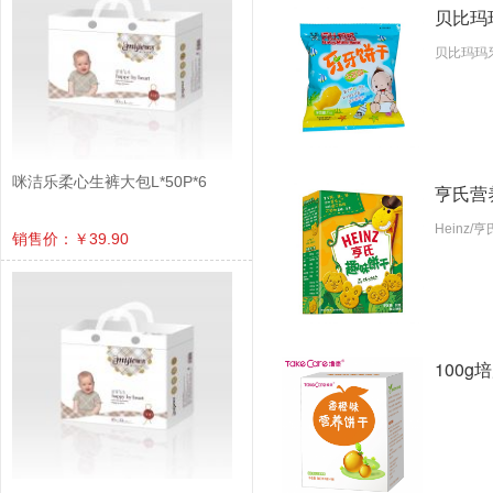
贝比玛玛
贝比玛玛
咪洁乐柔心生裤大包L*50P*6
亨氏营养
Heinz
销售价：￥39.90
100