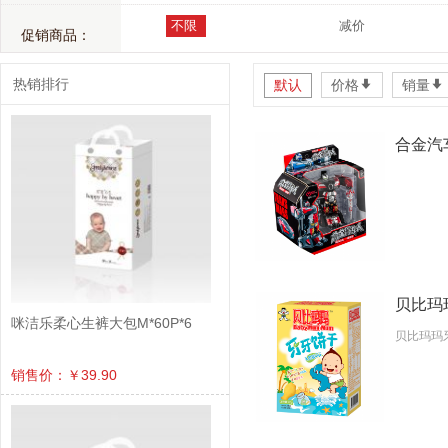
不限
减价
促销商品：
热销排行
默认
价格
*
销量
*
合金汽
贝比玛玛
咪洁乐柔心生裤大包M*60P*6
贝比玛玛
销售价：￥39.90