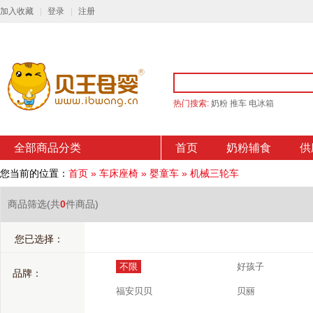
加入收藏
登录
注册
热门搜索:
奶粉
推车
电冰箱
全部商品分类
首页
奶粉辅食
供
您当前的位置：
首页
»
车床座椅
»
婴童车
»
机械三轮车
商品筛选
(共
0
件商品)
您已选择：
不限
好孩子
品牌：
福安贝贝
贝丽