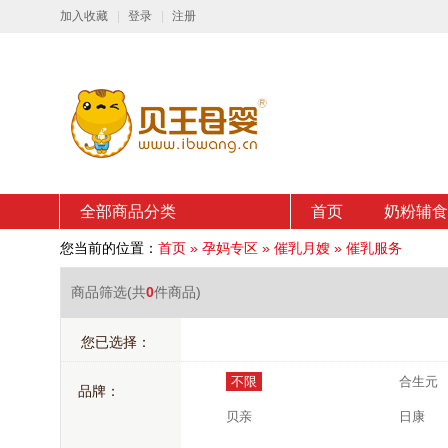
加入收藏
登录
注册
全部商品分类
首页
奶粉辅食
您当前的位置：
首页
»
孕妈专区
»
催乳月嫂
»
催乳服务
商品筛选
(共
0
件商品)
您已选择：
不限
合生元
品牌：
贝亲
日康