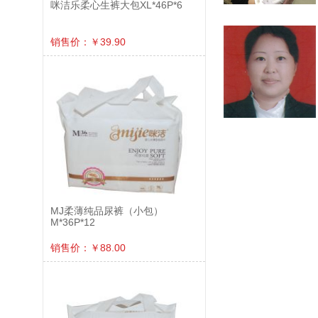
咪洁乐柔心生裤大包XL*46P*6
销售价：￥39.90
MJ柔薄纯品尿裤（小包）
M*36P*12
销售价：￥88.00