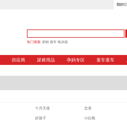
我的订
热门搜索:
奶粉
推车
电冰箱
供应商
尿裤用品
孕妈专区
童车童车
十月天使
念亲
好孩子
小白熊