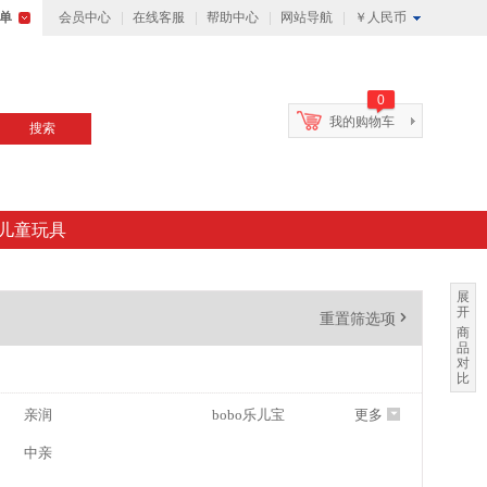
单
会员中心
在线客服
帮助中心
网站导航
￥人民币
0
我的购物车
搜索
儿童玩具
展
开
重置筛选项
'
商
品
对
比
亲润
bobo乐儿宝
更多
6
中亲