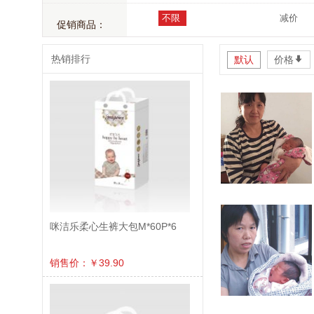
不限
减价
促销商品：
热销排行
默认
价格
*
咪洁乐柔心生裤大包M*60P*6
销售价：￥39.90