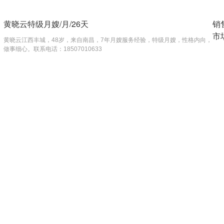
黄晓云特级月嫂/月/26天
销
市
黄晓云江西丰城，48岁，来自南昌，7年月嫂服务经验，特级月嫂，性格内向，
做事细心。联系电话：18507010633