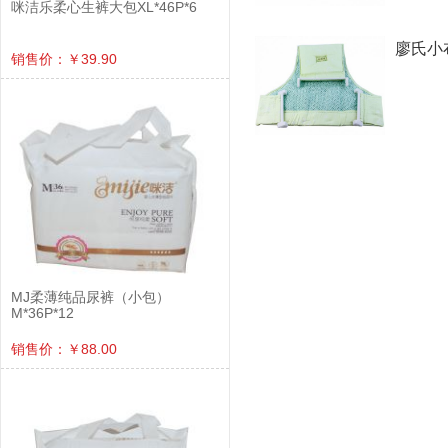
咪洁乐柔心生裤大包XL*46P*6
廖氏小布
销售价：￥39.90
MJ柔薄纯品尿裤（小包）
M*36P*12
销售价：￥88.00