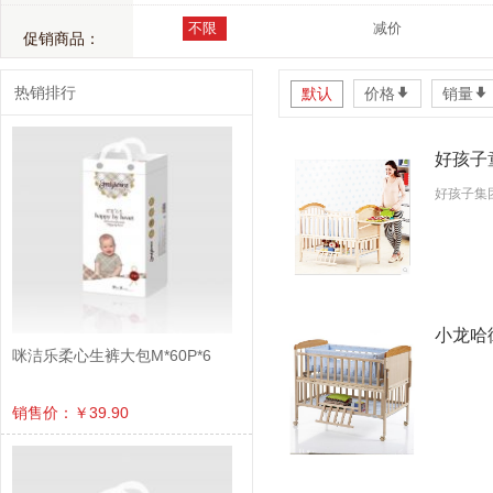
不限
减价
促销商品：
热销排行
默认
价格
*
销量
*
好孩子童
好孩子集
小龙哈彼
咪洁乐柔心生裤大包M*60P*6
销售价：￥39.90