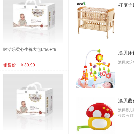
好孩子床
咪洁乐柔心生裤大包L*50P*6
澳贝床铃
澳贝欢乐
销售价：￥39.90
澳贝蘑菇
澳贝婴儿
模式 夜