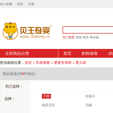
加入收藏
登录
注册
热门搜索:
奶粉
推车
电冰箱
全部商品分类
首页
奶粉辅食
供
您当前的位置：
首页
»
车床座椅
»
婴童专用床
»
婴儿床
商品筛选
(共
0
件商品)
您已选择：
不限
好孩子
品牌：
福安贝贝
贝丽