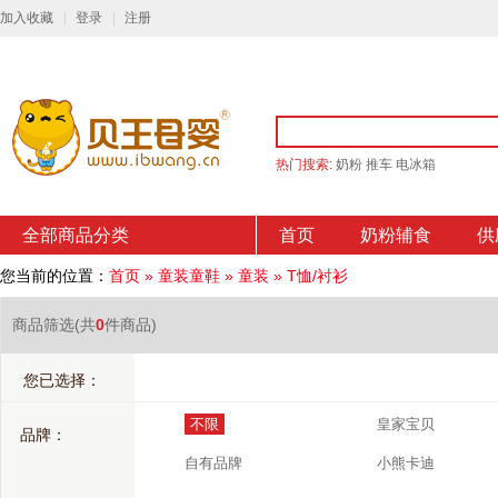
加入收藏
登录
注册
热门搜索:
奶粉
推车
电冰箱
全部商品分类
首页
奶粉辅食
供
您当前的位置：
首页
»
童装童鞋
»
童装
»
T恤/衬衫
商品筛选
(共
0
件商品)
您已选择：
不限
皇家宝贝
品牌：
自有品牌
小熊卡迪