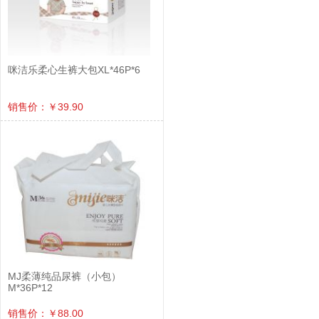
咪洁乐柔心生裤大包XL*46P*6
销售价：￥39.90
MJ柔薄纯品尿裤（小包）
M*36P*12
销售价：￥88.00