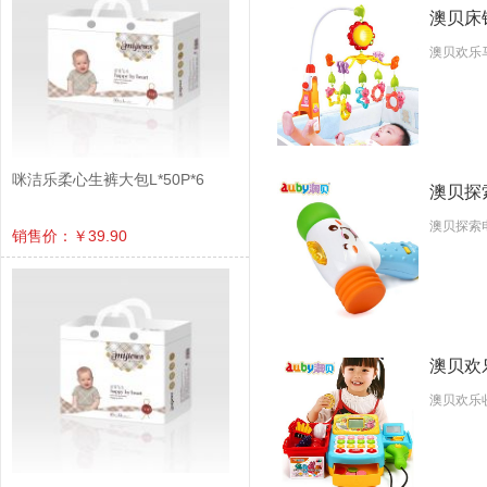
澳贝床铃
澳贝欢乐
咪洁乐柔心生裤大包L*50P*6
澳贝探索
澳贝探索
销售价：￥39.90
澳贝欢乐
澳贝欢乐收