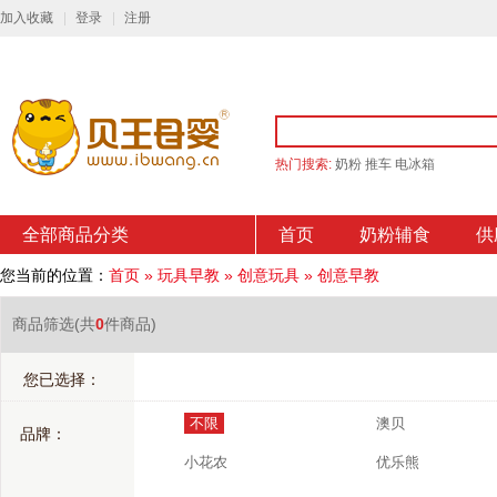
加入收藏
登录
注册
热门搜索:
奶粉
推车
电冰箱
全部商品分类
首页
奶粉辅食
供
您当前的位置：
首页
»
玩具早教
»
创意玩具
»
创意早教
商品筛选
(共
0
件商品)
您已选择：
不限
澳贝
品牌：
小花农
优乐熊