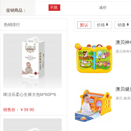
不限
减价
促销商品：
热销排行
默认
价格
*
销量
*
澳贝神奇
澳贝神奇
澳贝健身
咪洁乐柔心生裤大包M*60P*6
澳贝 健身
销售价：￥39.90