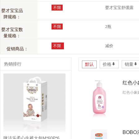
不限
婴才宝宝舒缓露
婴才宝宝品
牌规格：
不限
2瓶
婴才宝宝数
量规格：
不限
减价
促销商品：
热销排行
默认
价格
*
销量
*
红色小
红色小象
BOBO
咪洁乐柔心生裤大包M*60P*6