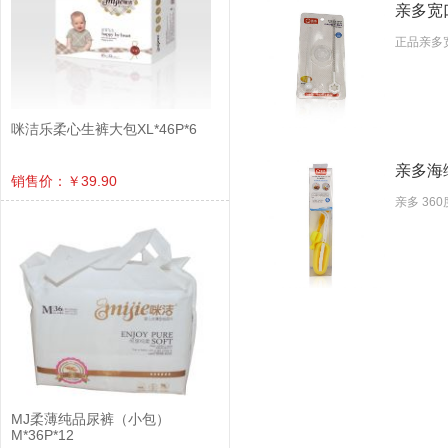
亲多宽
正品亲多宽
咪洁乐柔心生裤大包XL*46P*6
亲多海绵
销售价：￥39.90
亲多 36
MJ柔薄纯品尿裤（小包）
M*36P*12