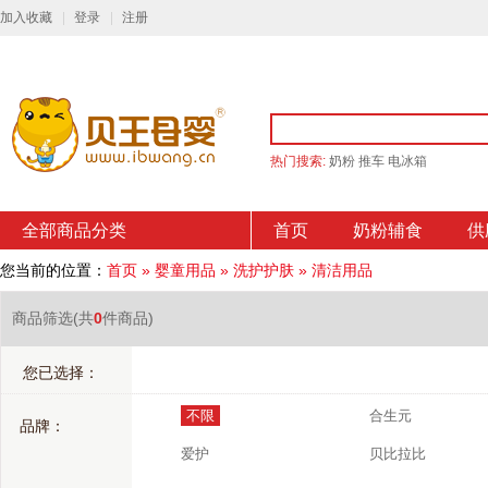
加入收藏
登录
注册
热门搜索:
奶粉
推车
电冰箱
全部商品分类
首页
奶粉辅食
供
您当前的位置：
首页
»
婴童用品
»
洗护护肤
»
清洁用品
商品筛选
(共
0
件商品)
您已选择：
不限
合生元
品牌：
爱护
贝比拉比