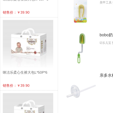
美甲工具 
销售价：￥39.90
bobo
I2乐儿宝
咪洁乐柔心生裤大包L*50P*6
亲多水杯
销售价：￥39.90